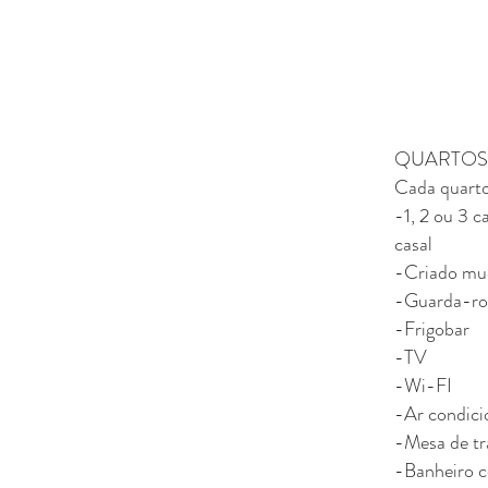
QUARTOS
Cada quarto
-1, 2 ou 3 
casal
-Criado mu
-Guarda-r
-Frigobar
-TV
-Wi-FI
-Ar condic
-Mesa de tr
-Banheiro c