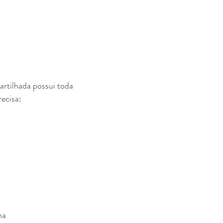
rtilhada possui toda
recisa:
ha