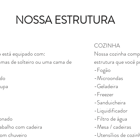
NOSSA ESTRUTURA
COZINHA
 está equipado com:
Nossa cozinha compa
camas de solteiro ou uma cama de
estrutura que você p
-Fogão
do
-Microondas
oupa
-Geladeira
-Freezer
-Sanduicheira
-Liquidificador
ionado
-Filtro de água
abalho com cadeira
-Mesa / cadeiras
om chuveiro
-Utensílios de cozin