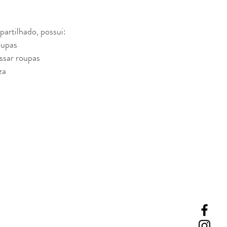
rtilhado, possui:
oupas
ssar roupas
za